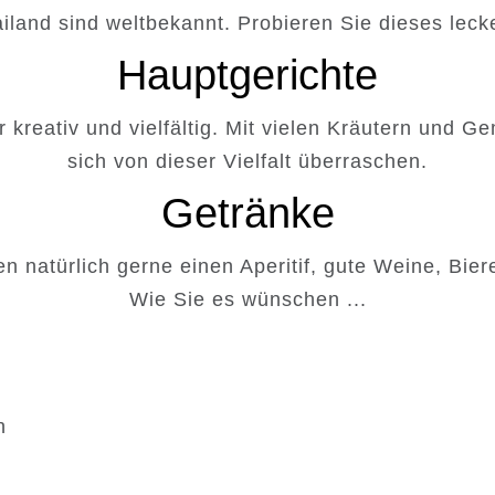
iland sind weltbekannt. Probieren Sie dieses lecker
Hauptgerichte
r kreativ und vielfältig. Mit vielen Kräutern und G
sich von dieser Vielfalt überraschen.
Getränke
n natürlich gerne einen Aperitif, gute Weine, Bier
Wie Sie es wünschen ...
Weißweine
Weingut Hans Wirsching Iphofen, Fra
h
2021er Silvaner trocken
2021er Bacchus halbtrocken