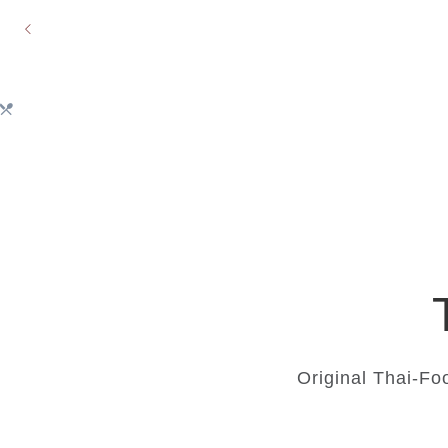
»Original Thai«
Herzlich willkommen auf der I
Wir würden uns sehr auf Ihre
Original Thai-F