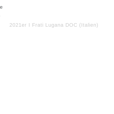
Burgheimer Winzer, Kaiserstuhl
ie
2021er Grauburgunder trocken
.
2021er I Frati Lugana DOC
(
Italien)
Rotweine
2017er Primitivo di San Marzano, Apulien – It
2015er Tempranillo (Weingut Gitana, La Man
Rosé
Weingut Kühling – Gillot, Rheinhessen
2018er Giro Rosé trocken